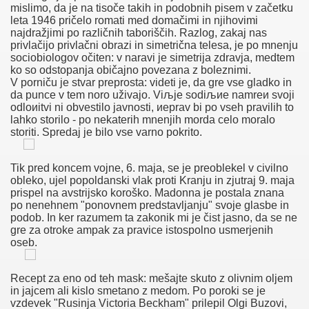
mislimo, da je na tisoče takih in podobnih pisem v začetku
leta 1946 pričelo romati med domačimi in njihovimi
rsch Babe Schöne Galerie.
najdražjimi po različnih taboriščih. Razlog, zakaj nas
privlačijo privlačni obrazi in simetrična telesa, je po mnenju
sociobiologov očiten: v naravi je simetrija zdravja, medtem
denguide Fernsehserien.de
ko so odstopanja običajno povezana z boleznimi.
V porniču je stvar preprosta: videti je, da gre vse gladko in
stenlos
da punce v tem noro uživajo. Viљje sodiљиe namreи svoji
odloиitvi ni obvestilo javnosti, иeprav bi po vseh pravilih to
lahko storilo - po nekaterih mnenjih morda celo moralo
storiti. Spredaj je bilo vse varno pokrito.
 Woorden Xxx Verhaal Baars Euro Club Sex Hoer Utrecht
Tik pred koncem vojne, 6. maja, se je preoblekel v civilno
 Libe Ees Otse
obleko, ujel popoldanski vlak proti Kranju in zjutraj 9. maja
prispel na avstrijsko koroško. Madonna je postala znana
po nenehnem "ponovnem predstavljanju" svoje glasbe in
podob. In ker razumem ta zakonik mi je čist jasno, da se ne
gre za otroke ampak za pravice istospolno usmerjenih
Gay En Castellano!!
oseb.
r Sexo Con Chicos Gay
Recept za eno od teh mask: mešajte skuto z olivnim oljem
in jajcem ali kislo smetano z medom. Po poroki se je
ntüleri
vzdevek "Rusinja Victoria Beckham" prilepil Olgi Buzovi,