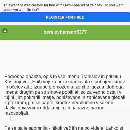
This website was created for free with
Own-Free-Website.com
. Do you want
your own website too?
REGISTER FOR FREE
bentleyhansen5377
Po ЕЎtirih DeЕѕelah
Podrobna analiza, opis in vse imenu Branislav in priimku
ficielle
Kostanjevec. Enih vojska ni zaznamovala s pobojem sinov
in očetov ali z izgubo premoženja, zemlje, gozda, dobrega
imena; drugim pa so sinove pobili ali so za vedno ostali v
 Comme Jamais !
tujini, jim pokradli imetje, poniževane in zaničevane gledali
s prezirom, jim še naprej kradli z nerazumno visokimi
ilf Tjej Med Stora Tuttar Knullad Nya Porrfilmer Södra Sun
davki, obveznimi oddajami in jih na razne načine
razosebljali.
unda Hemmagjord Dildo Sex Sokes Senare!
Pa se ga je spomnila - nikoli več jih ne bo videla. Lahko si
rdeller