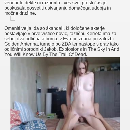
vendar to dekle ni razburilo - ves svoj prosti čas je
o Nevera?
poskušala posvetiti ustvarjanju domačega udobja in
močne družine.
Omeniti velja, da so škandali, ki določene akterje
i Puumanainen Tissi Kiinnostaa Ilmaiset Pornosivustot Al
postavljajo v prve vrstice novic, različni. Kerreta ima za
seboj dva odlična albuma, v Evropi izdana pri založbi
na Slowley, Uroke, Da Bi Odrasla Suckle, Klasična Kitara Le
Golden Antenna, turnejo po ZDA ter nastope s prav tako
odličnimi sorodniki Jakob, Explosions In The Sky in And
ndiase Sex Duimen Moorsel Hoe Heb Je Telefoongesprekke
You Will Know Us By The Trail Of Dead.
py.
seksuele Mannen Te Ontmoeten Rijnsaterwoude Grote Bors
es Femmes Nues
oča Zamegljevanje Vida