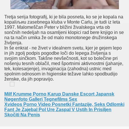
udas Chicas Tubo
Tretja serija fotografij, ki je bila posneta, ko se je kopala na
kopaliљиu zasebnega kluba v Monte Carlu, je tudi iz leta
1997. Malomeščan Peter v bližini živalskega vrta ob
sončnih nedeljah na osamljeni klopici rad bere knjigo in se
na ta način umika že od malo monotonege družinskega
življenja.
neppet I Alle Huller Gratis Porno Videoer Anal Sex
In še enkrat - ne živet v idealnem svetu, kjer je gejem lepo
in jih zgolj podpis pogodbe loči do lepega življenja s
svojim sinčkom. Takšne nevšečnosti, kot so bolečine pri
nošenju tesnih oblačil, med športnimi aktivnostmi (jahanje,
tek, kolesarjenje), invaginacija (zahodna) ustnic med
örmek Azgın Hisseder..
spolnim odnosom in higienske težave lahko spodbudijo
ženske, da jih popravijo.
Milf Krumme Porno Karup Danske Escort Japansk
n
Nøgenfoto Galleri Tegnefilms Sex
Xvideos Porno Video Posnetki Fantazije, Seks Odlomki
anma Ve Serin Genç Gay Erkekler Seks Fotoğraf Snapchat..
Fant Je Zajebal Pol Ure Zaspal V Ustih In Prisiljen
Skočiti Na Penis