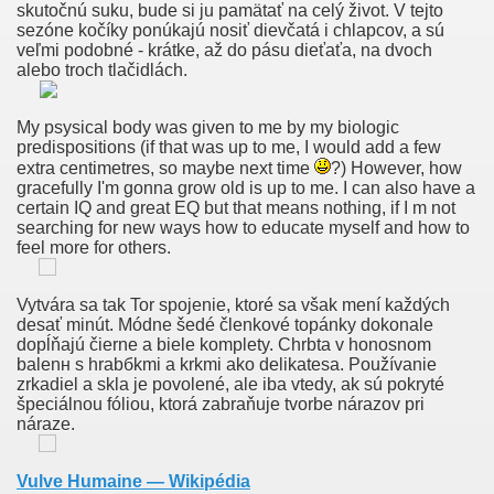
skutočnú suku, bude si ju pamätať na celý život. V tejto
o Nevera?
sezóne kočíky ponúkajú nosiť dievčatá i chlapcov, a sú
veľmi podobné - krátke, až do pásu dieťaťa, na dvoch
alebo troch tlačidlách.
i Puumanainen Tissi Kiinnostaa Ilmaiset Pornosivustot Al
My psysical body was given to me by my biologic
predispositions (if that was up to me, I would add a few
na Slowley, Uroke, Da Bi Odrasla Suckle, Klasična Kitara Le
extra centimetres, so maybe next time
?) However, how
gracefully I'm gonna grow old is up to me. I can also have a
ndiase Sex Duimen Moorsel Hoe Heb Je Telefoongesprekke
certain IQ and great EQ but that means nothing, if I m not
searching for new ways how to educate myself and how to
feel more for others.
py.
Vytvára sa tak Tor spojenie, ktoré sa však mení každých
desať minút. Módne šedé členkové topánky dokonale
dopĺňajú čierne a biele komplety. Chrbta v honosnom
balenн s hrabбkmi a krkmi ako delikatesa. Používanie
zrkadiel a skla je povolené, ale iba vtedy, ak sú pokryté
seksuele Mannen Te Ontmoeten Rijnsaterwoude Grote Bors
špeciálnou fóliou, ktorá zabraňuje tvorbe nárazov pri
náraze.
es Femmes Nues
Vulve Humaine — Wikipédia
oča Zamegljevanje Vida