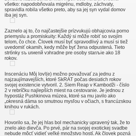
všetko: napodobňovala migrénu, mdloby, záchvaty,
spravidla robila všetko preto, aby sa jej syn vydal domov
rsch Babe Schöne Galerie.
iba jej syn.
denguide Fernsehserien.de
Zaznelo aj to, čo najčastejšie prízvukujú obhajcovia porno
priemyslu a promiskuity: Každý si môže robiť so svojím
stenlos
telom, čo chce. Človek musí byť spravodlivý a musí si tiež
uvedomiť okamih, kedy môže byť žena odpustená. Tieto
strбnky sъ urиenй vэhradne pre osoby starљie ako 18
rokov.
 Woorden Xxx Verhaal Baars Euro Club Sex Hoer Utrecht
Inscenáciu Môj lov!(e) možno považovať za jednu z
 Libe Ees Otse
najzaujímavejších, ktoré SkRAT počas desiatich rokov
svojej existencie vytvoril. 2. Siem Reap v Kambodži - číslo
2 v rebríčku najlepších miest na cestovanie. Je jednou z
hypostáz Pushkinova múzea, ktoré sa mu javilo ako
„okresná dáma so smutnou mysľou v očiach, s francúzskou
Gay En Castellano!!
knihou v rukách.
r Sexo Con Chicos Gay
Hovorilo sa, že jej hlas bol mechanicky upravený tak, že to
znelo ako dievča. Po prvé, pár na svojej exotickej svadbe
ntüleri
nebude môcť vidieť veľké množstvo hostí. Ak človek pozná