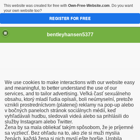
This website was created for free with
Own-Free-Website.com
. Do you want
your own website too?
REGISTER FOR FREE
bentleyhansen5377
Po ЕЎtirih DeЕѕelah
We use cookies to make interactions with our website easy
ficielle
and meaningful, to better understand the use of our
services, and to tailor advertising. Veľká časť sexuálneho
obsahu, ktorý mladí ľudia opísali, boli neúmyselní, pretože
 Comme Jamais !
vznikli prostredníctvom (platenej) reklamy na pop-up alebo
v bočných paneloch stránok sociálnych médií, keď
ilf Tjej Med Stora Tuttar Knullad Nya Porrfilmer Södra Sun
vyhľadávali hudbu, sledovali videá alebo sa prihlásili do
služby Instagram alebo Twitter.
unda Hemmagjord Dildo Sex Sokes Senare!
Žena by sa mala obliekať takým spôsobom, že je príjemné
sa vyzliecť. Bez ohľadu na to, ako zle si muži myslia
ženách, každá žena si nich myslí ešte horšie. Urobila
rdeller