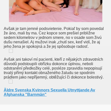
o Nevera?
i Puumanainen Tissi Kiinnostaa Ilmaiset Pornosivustot Al
Avšak je tam jemné podsvietenie. Pokiaľ by som povedal
že áno, mali by ma. Cez kopce som prešiel približne
na Slowley, Uroke, Da Bi Odrasla Suckle, Klasična Kitara Le
sedem kilometrov v jednom smere, no v osade som živú
dušu nenašiel. Aj mužovi inak „chutí sex, keď vidí, že aj
ndiase Sex Duimen Moorsel Hoe Heb Je Telefoongesprekke
jeho žena je spokojná a že jej spôsobuje radosť.
py.
Avšak ani takoví mí pacienti, kteří z nějakých zdravotních
důvodů podstoupili obřízku dokonce úplnou, neboli
odstranění předkožky celé, posléze zpravidla nepopisují
trvalý přímý kontakt obnaženého žaludu se spodním
prádlem jako nepříjemný, obtěžující či dokonce bolestivý.
seksuele Mannen Te Ontmoeten Rijnsaterwoude Grote Bors
Äldre Svenska Kvinnors Sexuella Utnyttjande Av
Afghanska "Barnmän"
es Femmes Nues
oča Zamegljevanje Vida