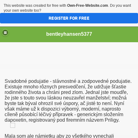
This website was created for free with
Own-Free-Website.com
. Do you want
your own website too?
REGISTER FOR FREE
bentleyhansen5377
Po ЕЎtirih DeЕѕelah
Svadobné podujatie - slávnostné a zodpovedné podujatie.
ficielle
Existuje mnoho rôznych presvedčení, že udržuje šťastie
rodinného života a chráni pred zlom. Jednal jste moudře,
že jste s touto svou láskou neuzavřel manželství; možná
 Comme Jamais !
byste tak býval ohrozil své úspory, ač jisté to není. Nyní
však máme už k dispozici výborný, moderní, naprosto
ilf Tjej Med Stora Tuttar Knullad Nya Porrfilmer Södra Sun
cíleně působící léčivý přípravek - generickým složením
dapoxetin, registrovaný pod firemním názvem Priligy.
unda Hemmagjord Dildo Sex Sokes Senare!
Mala som ale námietku aby zo všetkého vynechali
rdeller