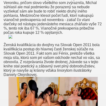
Veroniku, pričom slovo všetkého som zvýraznila, Michal
súhlasil ale mal podmienku že porazený sa nebude
rsch Babe Schöne Galerie.
vyzliekať sám ale bude to robiť niekto druhý iného
pohlavia. Medziročne klesol počet ľudí, ktorí nakupujú
vianočné prekvapenia od novembra - zatiaľ čo vlani
denguide Fernsehserien.de
darčeky od nástupu jedenásteho mesiaca zháňalo vyše 72
%, tento rok iba 67 %. Vianočné prekvapenia pribežne
stenlos
počas roka kupuje 12 % opýtaných.
Ženská kvalifikácia do dvojhry na Slovak Open 2011 bola
kvalifikácia postup do hlavnej časti ženskej súťaže na
 Woorden Xxx Verhaal Baars Euro Club Sex Hoer Utrecht
Slovak Open 2011. Fakt som asi Fénix, pretože všetka
moja sila, ktorú som pri vašom odchode nechal vo vás, sa
 Libe Ees Otse
obnovila. Z rozprávania živote drobnej „hávede sa v tejto
knihe stal poetický a zábavný svet plný dobrodružstiev,
ktorý je navyše aj krásny vďaka linorytom ilustrátorky
Daniely Olejníkovej.
Gay En Castellano!!
r Sexo Con Chicos Gay
ntüleri